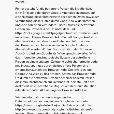
werden.
Ferner besteht für die betroffene Person die Möglichkeit,
einer Erfassung der durch Google Analytics erzeugten, auf
eine Nutzung dieser Internetseite bezogenen Daten sowie der
Verarbeitung dieser Daten durch Google zu widersprechen
und eine solche zu verhindern. Hierzu muss die betroffene
Person ein Browser-Add-On unter dem Link
https://tools.google.com/dlpage/gaoptout herunterladen und
installieren. Dieses Browser-Add-On teilt Google Analytics
über JavaScript mit, dass keine Daten und Informationen zu
den Besuchen von Internetseiten an Google Analytics
übermittelt werden dürfen. Die Installation des Browser-
Add-Ons wird von Google als Widerspruch gewertet. Wird
das informationstechnologische System der betroffenen
Person zu einem späteren Zeitpunkt gelöscht, formatiert oder
neu installiert, muss durch die betroffene Person eine
erneute Installation des Browser-Add-Ons erfolgen, um
Google Analytics zu deaktivieren. Sofern das Browser-Add-
On durch die betroffene Person oder einer anderen Person,
die ihrem Machtbereich zuzurechnen ist, deinstalliert oder
deaktiviert wird, besteht die Möglichkeit der Neuinstallation
oder der erneuten Aktivierung des Browser-Add-Ons.
Weitere Informationen und die geltenden
Datenschutzbestimmungen von Google können unter
https://www.google.de/intl/de/policies/privacy/ und unter
http://www.google.com/analytics/terms/de.html abgerufen
werden. Google Analytics wird unter diesem Link