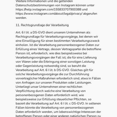
Weitere Informationen und die geltenden
Datenschutzbestimmungen von Instagram können unter
https://help.instagram.com/155833707900388 und
https://www.instagram.com/about/legal/privacy/ abgerufen
werden.
11. Rechtsgrundlage der Verarbeitung
Art. 6 I lit. a DS-GVO dient unserem Unternehmen als
Rechtsgrundlage für Verarbeitungsvorgänge, bei denen wir
eine Einwilligung für einen bestimmten Verarbeitungszweck
einholen. Ist die Verarbeitung personenbezogener Daten zur
Erfüllung eines Vertrags, dessen Vertragspartei die betroffene
Person ist, erforderlich, wie dies beispielsweise bei
Verarbeitungsvorgängen der Fall ist, die für eine Lieferung
von Waren oder die Erbringung einer sonstigen Leistung
oder Gegenleistung notwendig sind, so beruht die
Verarbeitung auf Art. 6 I lit. b DS-GVO. Gleiches gilt für
solche Verarbeitungsvorgänge die zur Durchführung
vorvertraglicher Maßnahmen erforderlich sind, etwa in Fällen
von Anfragen zur unseren Produkten oder Leistungen.
Unterliegt unser Unternehmen einer rechtlichen
Verpflichtung durch welche eine Verarbeitung von
personenbezogenen Daten erforderlich wird, wie
beispielsweise zur Erfüllung steuerlicher Pflichten, so
basiert die Verarbeitung auf Art. 6 I lit. c DS-GVO. In seltenen
Fällen könnte die Verarbeitung von personenbezogenen
Daten erforderlich werden, um lebenswichtige Interessen der
betroffenen Person oder einer anderen natürlichen Person zu