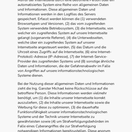
Aufruf der Internetseite durch eine betroffene Person oder ein
automatisiertes System eine Reihe von allgemeinen Daten
und Informationen. Diese allgemeinen Daten und
Informationen werden in den Logfiles des Servers
gespeichert. Erfasst werden können die (1) verwendeten
Browsertypen und Versionen, (2) das vom zugreifenden
System verwendete Betriebssystem, (3) die Internetseite, von
welcher ein zugreifendes System auf unsere Internetseite
gelangt (sogenannte Referrer), (4) die Unterwebseiten,
welche über ein zugreifendes System auf unserer
Internetseite angesteuert werden, (5) das Datum und die
Uhrzeit eines Zugriffs auf die Internetseite, (6) eine Internet-
Protokoll-Adresse (IP-Adresse), (7) der Internet-Service-
Provider des zugreifenden Systems und (8) sonstige ähnliche
Daten und Informationen, die der Gefahrenabwehr im Falle
von Angriffen auf unsere informationstechnologischen
Systeme dienen.
Bei der Nutzung dieser allgemeinen Daten und Informationen
zieht die Ing. Ganster Michael keine Rückschlüsse auf die
betroffene Person. Diese Informationen werden vielmehr
benötigt, um (1) die Inhalte unserer Internetseite korrekt
auszuliefern, (2) die Inhalte unserer Internetseite sowie die
Werbung für diese zu optimieren, (3) die dauerhafte
Funktionsfähigkeit unserer informationstechnologischen
Systeme und der Technik unserer Internetseite zu
gewährleisten sowie (4) um Strafverfolgungsbehörden im
Falle eines Cyberangriffes die zur Strafverfolgung
notwendigen Informationen bereitzustellen. Diese anonym